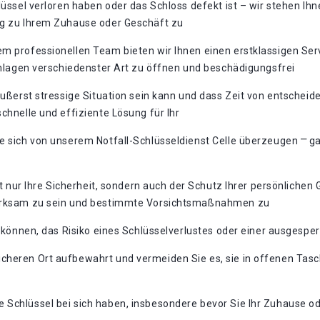
lüssel verloren haben oder das Schloss defekt ist – wir stehen Ih
ng zu Ihrem Zuhause oder Geschäft zu
m professionellen Team bieten wir Ihnen einen erstklassigen Ser
ßanlagen verschiedenster Art zu öffnen und beschädigungsfrei
 äußerst stressige Situation sein kann und dass Zeit von entsche
chnelle und effiziente Lösung für Ihr
e sich von unserem Notfall-Schlüsseldienst Celle überzeugen ⎻ gan
cht nur Ihre Sicherheit, sondern auch der Schutz Ihrer persönlich
fmerksam zu sein und bestimmte Vorsichtsmaßnahmen zu
n können, das Risiko eines Schlüsselverlustes oder einer ausgesper
sicheren Ort aufbewahrt und vermeiden Sie es, sie in offenen Tas
re Schlüssel bei sich haben, insbesondere bevor Sie Ihr Zuhause o